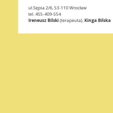
ul.Sępia 2/6, 53-110 Wrocław
tel. 455-409-554
Ireneusz Bilski
(terapeuta),
Kinga Bilska