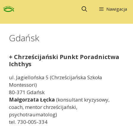
Przejdź
Nawigacja
do
treści
Gdańsk
+ Chrześcijański Punkt Poradnictwa
Ichthys
ul. Jagiellońska 5 (Chrześcijańska Szkoła
Montessori)
80-371 Gdańsk
Małgorzata Łęcka
(konsultant kryzysowy,
coach, mentor chrześcijański,
psychotraumatolog)
tel. 730-005-334