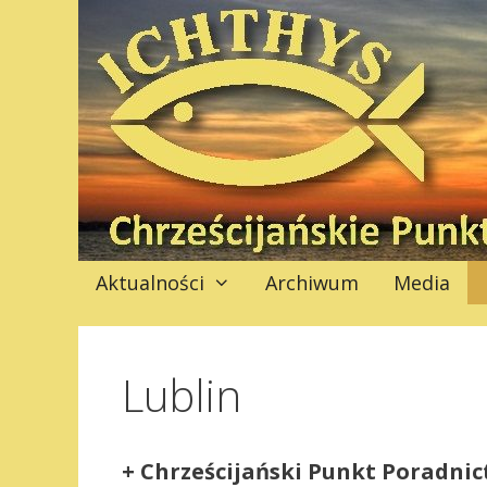
Przejdź
do
treści
Aktualności
Archiwum
Media
Lublin
+ Chrześcijański Punkt Poradni