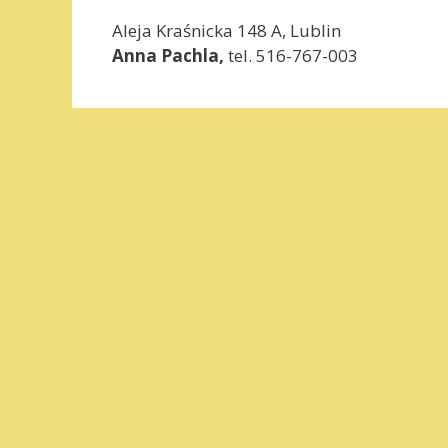
Aleja Kraśnicka 148 A, Lublin
Anna Pachla,
tel. 516-767-003