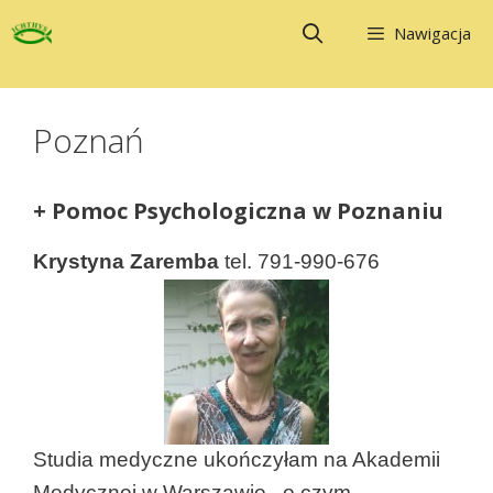
Przejdź
Nawigacja
do
treści
Poznań
+ Pomoc Psychologiczna w Poznaniu
Krystyna Zaremba
tel. 791-990-676
Studia medyczne ukończyłam na Akademii
Medycznej w Warszawie, o czym